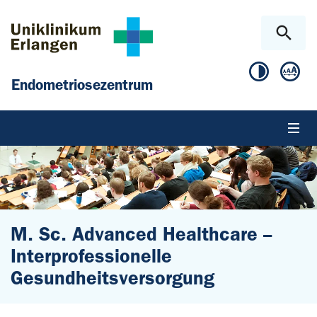
Zum Hauptinhalt springen
Skip to page footer
Endometriosezentrum
M. Sc. Advanced Healthcare --
Interprofessionelle
Gesundheitsversorgung